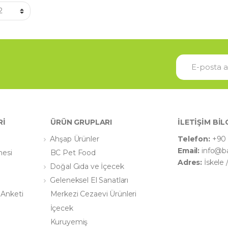
Rİ
ÜRÜN GRUPLARI
İLETİŞİM BİL
Ahşap Ürünler
Telefon:
+90 
Email:
info@b
mesi
BC Pet Food
Adres:
İskele
Doğal Gıda ve İçecek
Geleneksel El Sanatları
 Anketi
Merkezi Cezaevi Ürünleri
İçecek
Kuruyemiş