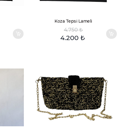
Koza Tepsi Lameli
4.750
₺
4.200
₺