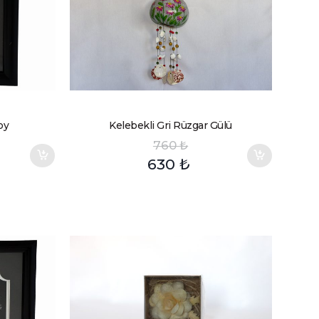
oy
Kelebekli Gri Rüzgar Gülü
760
₺
630
₺