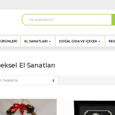
A
r
a
m
a
:
 ÜRÜNLERI
EL SANATLARI
DOĞAL GIDA VE İÇECEK
RES
eksel El Sanatları