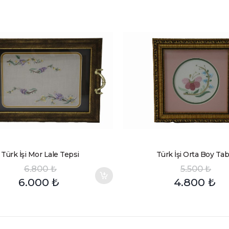
Türk İşi Mor Lale Tepsi
Türk İşi Orta Boy Tab
6.800
₺
5.500
₺
6.000
₺
4.800
₺