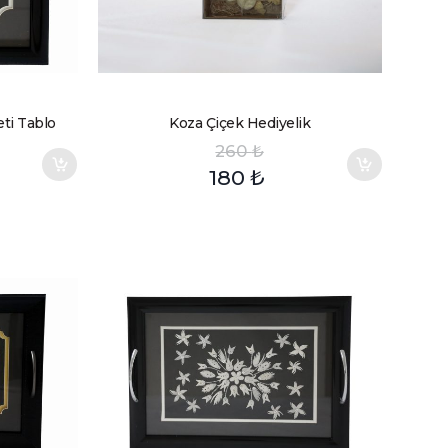
ti Tablo
Koza Çiçek Hediyelik
260
₺
180
₺