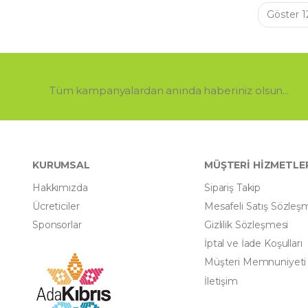
Tüm kampanyalardan anında haberiniz olsun...
KURUMSAL
MÜŞTERİ HİZMETLE
Hakkımızda
Sipariş Takip
Ücreticiler
Mesafeli Satış Sözleş
Sponsorlar
Gizlilik Sözleşmesi
İptal ve İade Koşulları
Müşteri Memnuniyeti
İletişim