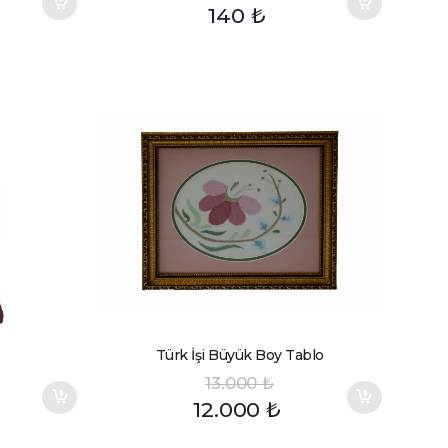
140
₺
Türk İşi Büyük Boy Tablo
13.000
₺
12.000
₺