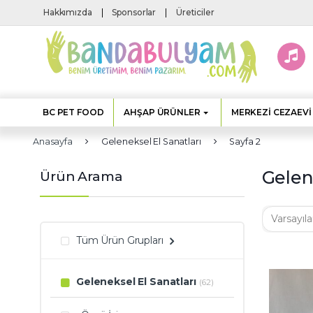
Skip to navigation
Skip to content
Hakkımızda
Sponsorlar
Üreticiler
BC PET FOOD
AHŞAP ÜRÜNLER
MERKEZI CEZAEVI
Anasayfa
Geleneksel El Sanatları
Sayfa 2
Gelen
Ürün Arama
Tüm Ürün Grupları
Geleneksel El Sanatları
(62)