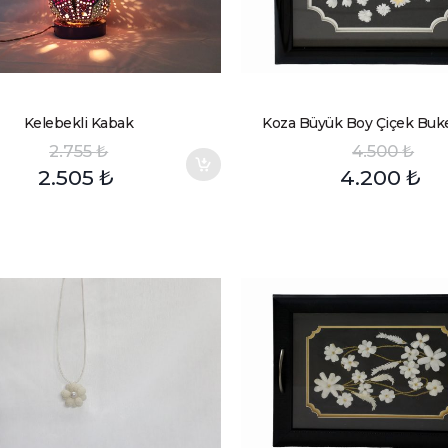
Kelebekli Kabak
Koza Büyük Boy Çiçek Buke
2.755
₺
4.500
₺
2.505
₺
4.200
₺