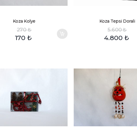
Koza Kolye
Koza Tepsi Dorali
270
₺
5.600
₺
170
₺
4.800
₺