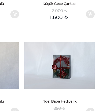
ülü
Küçük Gece Çantası
2.000
₺
1.600
₺
ülü
Noel Baba Hediyelik
250
₺