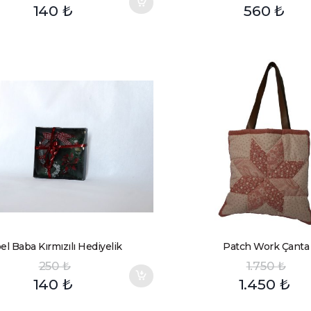
140
₺
560
₺
el Baba Kırmızılı Hediyelik
Patch Work Çanta
250
₺
1.750
₺
140
₺
1.450
₺