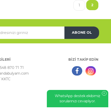
2
1
ABONE OL
GİLERİ
BİZİ TAKİP EDİN
548 870 71 71
andabulyam.com
 / KKTC
X
WhatsApp destek ekibimiz
sorularınızı cevaplıyor.