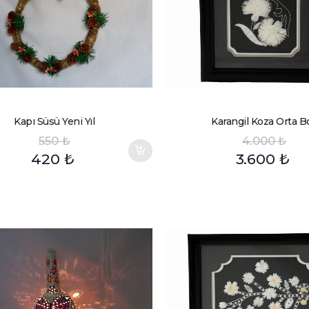
Kapı Süsü Yeni Yıl
Karangil Koza Orta B
550
₺
4.000
₺
420
₺
3.600
₺