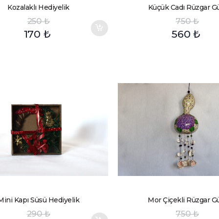
Kozalaklı Hediyelik
Küçük Cadı Rüzgar G
250
₺
750
₺
170
₺
560
₺
Mini Kapı Süsü Hediyelik
Mor Çiçekli Rüzgar G
290
₺
750
₺