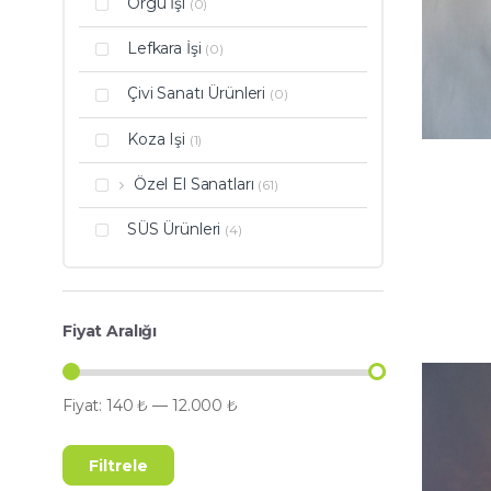
Örgü İşi
(0)
Lefkara İşi
(0)
Çivi Sanatı Ürünleri
(0)
Koza Işi
(1)
Özel El Sanatları
(61)
SÜS Ürünleri
(4)
Fiyat Aralığı
Fiyat:
140 ₺
—
12.000 ₺
Filtrele