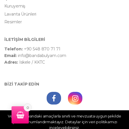
Kuruyemiş
Lavanta Ürünleri
Resimler
İLETİŞİM BİLGİLERİ
Telefon:
+90 548 870 71 71
Email:
info@bandabulyam.com
Adres:
İskele / KKTC
BİZİ TAKİP EDİN
0
Veri politikasındaki amaçlarla sınırlı ve mevzuata uygun şekilde
WhatsApp Destek
çerez konumlandırmaktayız. Detaylar için veri politikamızı
inceleyebilirsiniz.