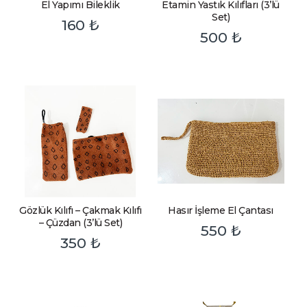
El Yapımı Bileklik
Etamin Yastık Kılıfları (3’lü
Set)
160
₺
500
₺
Gözlük Kılıfı – Çakmak Kılıfı
Hasır İşleme El Çantası
– Çüzdan (3’lü Set)
550
₺
350
₺