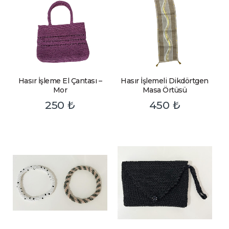
Hasır İşleme El Çantası –
Hasır İşlemeli Dikdörtgen
Mor
Masa Örtüsü
250
₺
450
₺