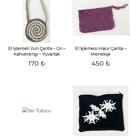
El İşlemeli Yün Çanta – Gri –
El İşlemesi Hasır Çanta –
Kahverengi – Yuvarlak
Menekşe
170
₺
450
₺