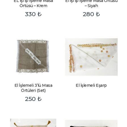
EL İşi İp İşleme Masa
El İşi İp İşleme Masa Örtüsü
Örtüsü – Krem
– Siyah
330
₺
280
₺
El İşlemeli 3’lü Masa
El İşlemeli Eşarp
Örtüleri (Set)
250
₺