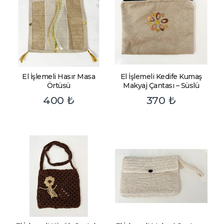
El İşlemeli Hasır Masa
El İşlemeli Kedife Kumaş
Örtüsü
Makyaj Çantası – Süslü
400
₺
370
₺