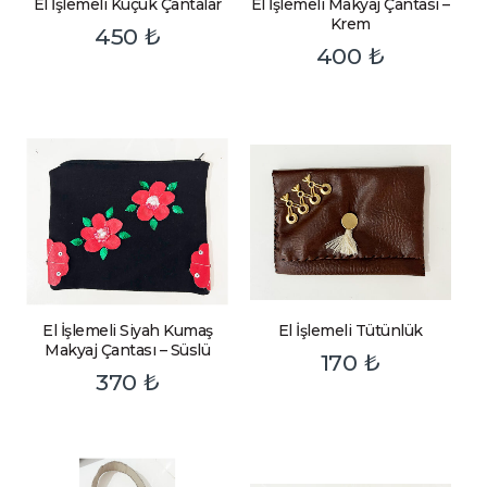
El İşlemeli Küçük Çantalar
El İşlemeli Makyaj Çantası –
Krem
450
₺
400
₺
El İşlemeli Siyah Kumaş
El İşlemeli Tütünlük
Makyaj Çantası – Süslü
170
₺
370
₺