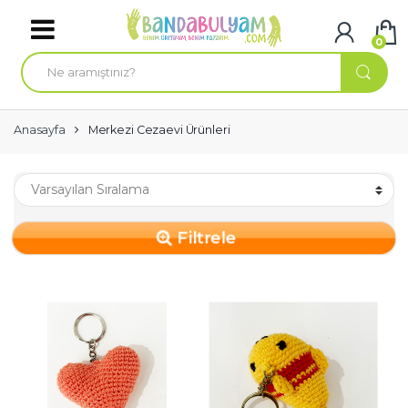
Skip to navigation
Skip to content
0
A
r
a
m
a
:
Anasayfa
Merkezi Cezaevi Ürünleri
Filtrele