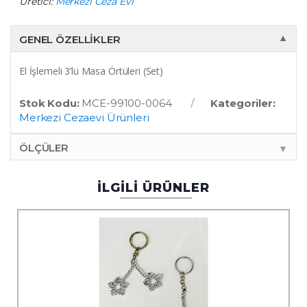
Üretici:
Merkezi Ceza Evi
GENEL ÖZELLIKLER
▼
El İşlemeli 3’lü Masa Örtüleri (Set)
Stok Kodu:
MCE-99100-0064
Kategoriler:
Merkezi Cezaevi Ürünleri
ÖLÇÜLER
▼
İLGİLİ ÜRÜNLER