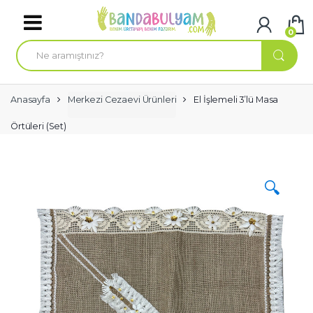
Skip to navigation
Skip to content
0
A
r
a
m
a
:
Anasayfa
Merkezi Cezaevi Ürünleri
El İşlemeli 3’lü Masa
Örtüleri (Set)
🔍