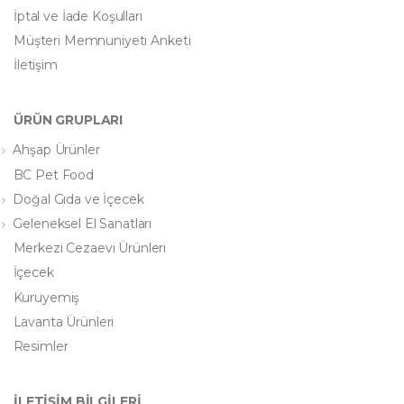
İptal ve İade Koşulları
Müşteri Memnuniyeti Anketi
İletişim
ÜRÜN GRUPLARI
Ahşap Ürünler
BC Pet Food
Doğal Gıda ve İçecek
Geleneksel El Sanatları
Merkezi Cezaevi Ürünleri
İçecek
Kuruyemiş
Lavanta Ürünleri
Resimler
İLETİŞİM BİLGİLERİ