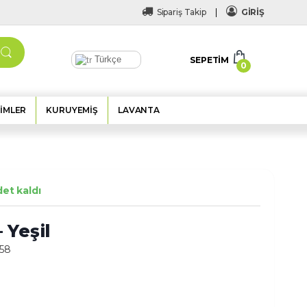
Sipariş Takip
GİRİŞ
Türkçe
SEPETIM
0
IMLER
KURUYEMIŞ
LAVANTA
et kaldı
 Yeşil
58