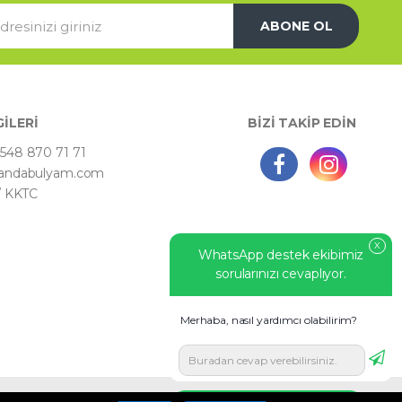
ABONE OL
GİLERİ
BİZİ TAKİP EDİN
548 870 71 71
andabulyam.com
 / KKTC
X
WhatsApp destek ekibimiz
sorularınızı cevaplıyor.
Merhaba, nasıl yardımcı olabilirim?