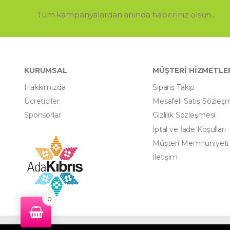
Tüm kampanyalardan anında haberiniz olsun...
KURUMSAL
MÜŞTERİ HİZMETLE
Hakkımızda
Sipariş Takip
Ücreticiler
Mesafeli Satış Sözleş
Sponsorlar
Gizlilik Sözleşmesi
İptal ve İade Koşulları
Müşteri Memnuniyeti
İletişim
0