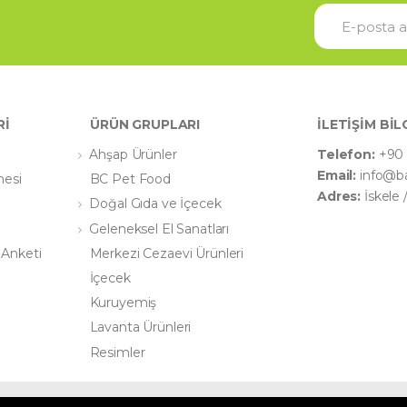
Rİ
ÜRÜN GRUPLARI
İLETİŞİM BİL
Ahşap Ürünler
Telefon:
+90 
Email:
info@b
mesi
BC Pet Food
Adres:
İskele
Doğal Gıda ve İçecek
Geleneksel El Sanatları
 Anketi
Merkezi Cezaevi Ürünleri
İçecek
Kuruyemiş
Lavanta Ürünleri
Resimler