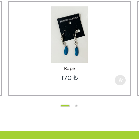
Küpe
170
₺