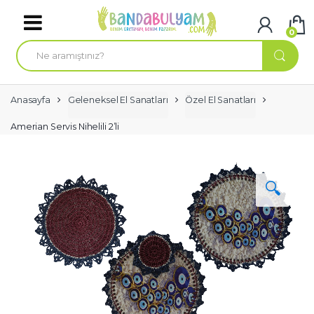
Skip to navigation
Skip to content
0
A
r
a
m
a
:
Anasayfa
Geleneksel El Sanatları
Özel El Sanatları
Amerian Servis Nihelili 2’li
🔍