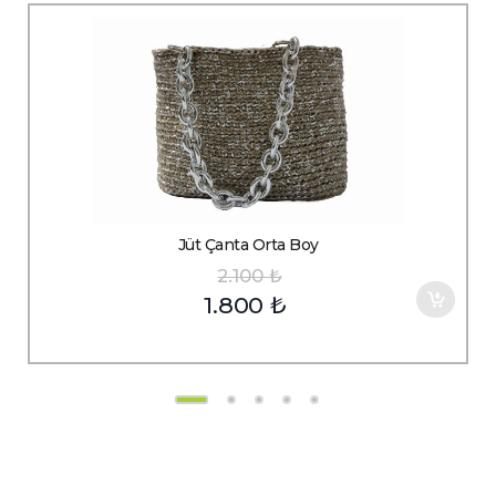
Jüt Çanta Orta Boy
2.100
₺
1.800
₺