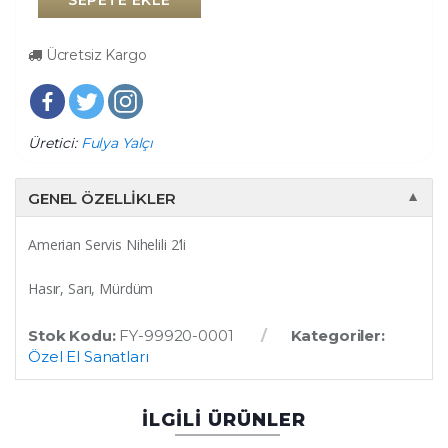
SEPETE EKLE
Ücretsiz Kargo
Üretici:
Fulya Yalçı
GENEL ÖZELLIKLER
▼
Amerian Servis Nihelili 2’li
Hasır, Sarı, Mürdüm
Stok Kodu:
FY-99920-0001
Kategoriler:
Özel El Sanatları
İLGİLİ ÜRÜNLER