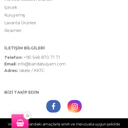
İçecek
Kuruyemiş
Lavanta Ürünleri
Resimler
İLETİŞİM BİLGİLERİ
Telefon:
+90 548 870 71 71
Email:
info@bandabulyam.com
Adres:
İskele / KKTC
BİZİ TAKİP EDİN
0
Veri politikasındaki amaçlarla sınırlı ve mevzuata uygun şekilde
WhatsApp Destek