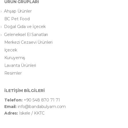
ÜRÜN GRUPLARI
Ahşap Ürünler
BC Pet Food
Doğal Gıda ve İçecek
Geleneksel El Sanatları
Merkezi Cezaevi Ürünleri
İçecek
Kuruyemiş
Lavanta Ürünleri
Resimler
İLETİŞİM BİLGİLERİ
Telefon:
+90 548 870 71 71
Email:
info@bandabulyam.com
Adres:
İskele / KKTC