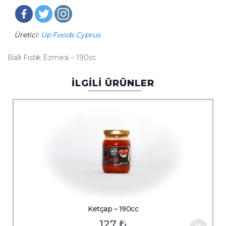
Üretici:
Up Foods Cyprus
Ballı Fıstık Ezmesi – 190cc
İLGİLİ ÜRÜNLER
Ketçap – 190cc
127
₺