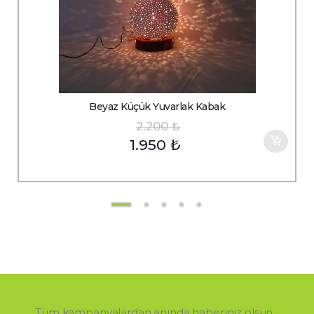
Beyaz Küçük Yuvarlak Kabak
2.200
₺
1.950
₺
Tüm kampanyalardan anında haberiniz olsun...