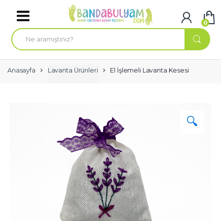
Skip to navigation
Skip to content
0
A
r
a
m
a
:
Anasayfa
Lavanta Ürünleri
El İşlemeli Lavanta Kesesi
🔍