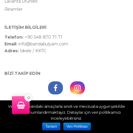
Lavanta Ürünleri
Resimler
İLETİŞİM BİLGİLERİ
Telefon:
+90 548 870 71 71
Email:
info@bandabulyam.com
Adres:
İskele / KKTC
BİZİ TAKİP EDİN
0
Veri politikasındaki amaçlarla sınırlı ve mevzuata uygun şekilde
WhatsApp Destek
çerez konumlandırmaktayız. Detaylar için veri politikamızı
inceleyebilirsiniz.
©
Bandabulyam
- All Rights Reserved
Tamam
Veri Politikası
Anasayfa
Hesabım
Sepetim
Siparişlerim
İletişim