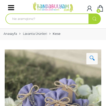
Skip to navigation
Skip to content
0
A
r
a
m
a
:
Anasayfa
Lavanta Ürünleri
Kese
🔍