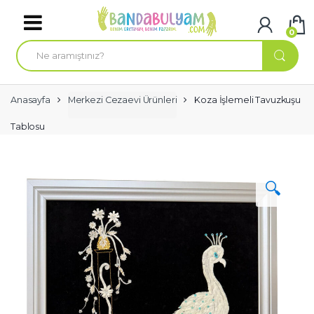
Skip to navigation
Skip to content
0
A
r
a
m
a
:
Anasayfa
Merkezi Cezaevi Ürünleri
Koza İşlemeli Tavuzkuşu
Tablosu
🔍