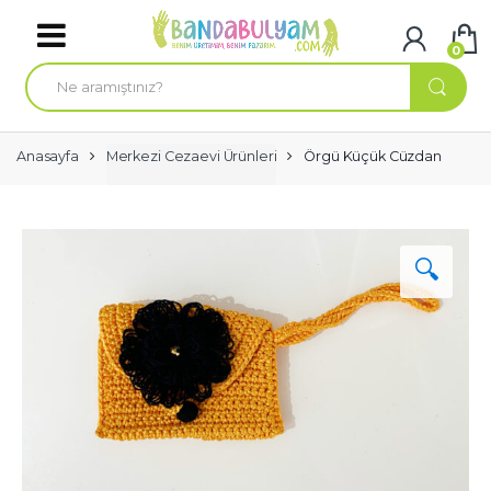
Skip to navigation
Skip to content
0
A
r
a
m
a
:
Anasayfa
Merkezi Cezaevi Ürünleri
Örgü Küçük Cüzdan
🔍