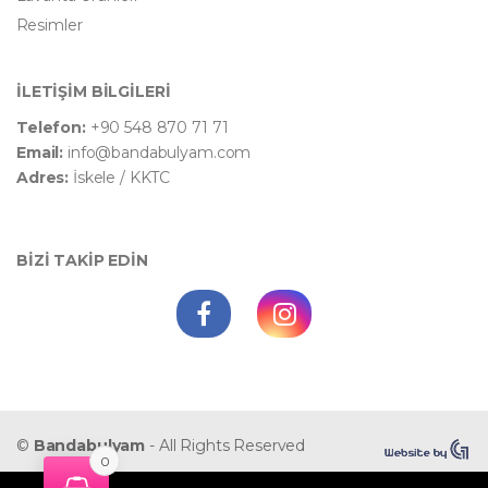
Resimler
İLETİŞİM BİLGİLERİ
Telefon:
+90 548 870 71 71
Email:
info@bandabulyam.com
Adres:
İskele / KKTC
BİZİ TAKİP EDİN
©
Bandabulyam
- All Rights Reserved
0