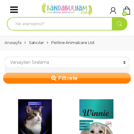
Skip to navigation
Skip to content
0
A
r
a
m
a
:
Anasayfa
Satıcılar
Petline Animalcare Ltd
Filtrele