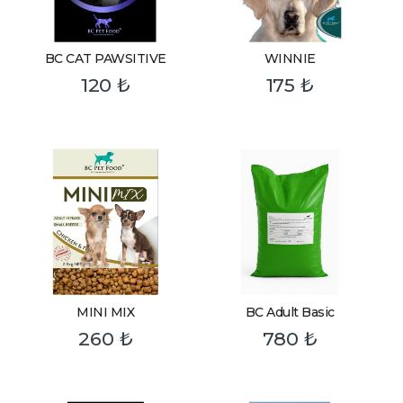
BC CAT PAWSITIVE
WINNIE
120
₺
175
₺
MINI MIX
BC Adult Basic
260
₺
780
₺