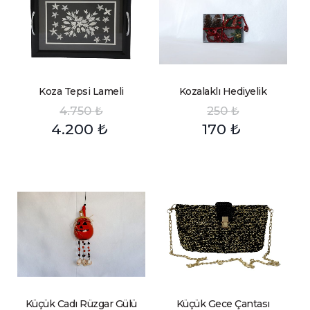
Koza Tepsi Lameli
Kozalaklı Hediyelik
4.750
₺
250
₺
4.200
₺
170
₺
Küçük Cadı Rüzgar Gülü
Küçük Gece Çantası