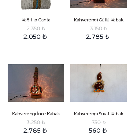
Kağıt ip Çanta
Kahverengi Güllü Kabak
2.350
₺
3.150
₺
2.050
₺
2.785
₺
Kahverengi İnce Kabak
Kahverengi Surat Kabak
3.250
₺
750
₺
2.785
₺
560
₺