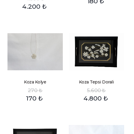
180
₺
4.200
₺
Koza Kolye
Koza Tepsi Dorali
270
₺
5.600
₺
170
₺
4.800
₺