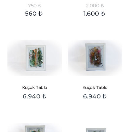
750
₺
2.000
₺
560
₺
1.600
₺
Küçük Tablo
Küçük Tablo
6.940
₺
6.940
₺