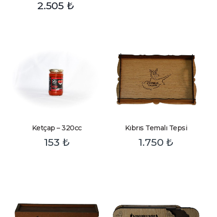
2.505
₺
Ketçap – 320cc
Kıbrıs Temalı Tepsi
153
₺
1.750
₺