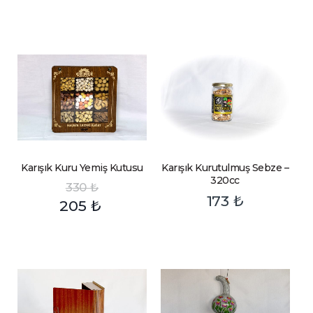
Karışık Kuru Yemiş Kutusu
Karışık Kurutulmuş Sebze –
320cc
330
₺
173
₺
205
₺