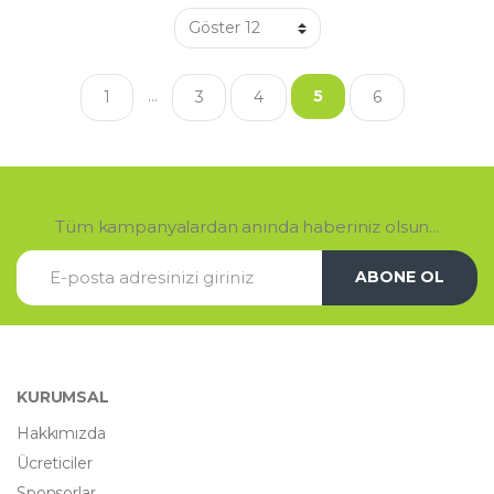
…
5
1
3
4
6
Tüm kampanyalardan anında haberiniz olsun...
ABONE OL
KURUMSAL
Hakkımızda
Ücreticiler
Sponsorlar