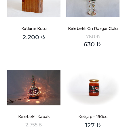
Katlanır Kutu
Kelebekli Gri Rüzgar Gülü
2.200
₺
760
₺
630
₺
Kelebekli Kabak
Ketçap – 190cc
127
₺
2.755
₺