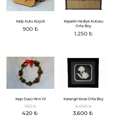
Kalp Kutu Küçük
Kapaklı Hediye Kutusu
Orta Boy
900
₺
1.250
₺
Kapı Süsü Yeni Yıl
Karangil Koza Orta Boy
550
₺
4.000
₺
420
₺
3.600
₺