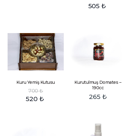
505
₺
Kuru Yemiş Kutusu
Kurutulmuş Domates –
190cc
700
₺
265
₺
520
₺