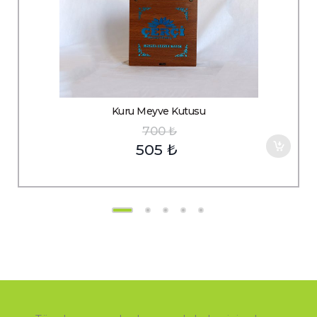
Kuru Meyve Kutusu
700
₺
505
₺