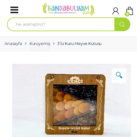
Skip to navigation
Skip to content
0
A
r
a
m
a
:
Anasayfa
Kuruyemiş
3’lü Kuru Meyve Kutusu
🔍