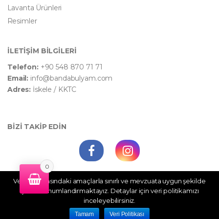
Lavanta Ürünleri
Resimler
İLETİŞİM BİLGİLERİ
Telefon:
+90 548 870 71 71
Email:
info@bandabulyam.com
Adres:
İskele / KKTC
BİZİ TAKİP EDİN
0
Veri politikasındaki amaçlarla sınırlı ve mevzuata uygun şekilde
WhatsApp Destek
çerez konumlandırmaktayız. Detaylar için veri politikamızı
inceleyebilirsiniz.
©
Bandabulyam
- All Rights Reserved
Tamam
Veri Politikası