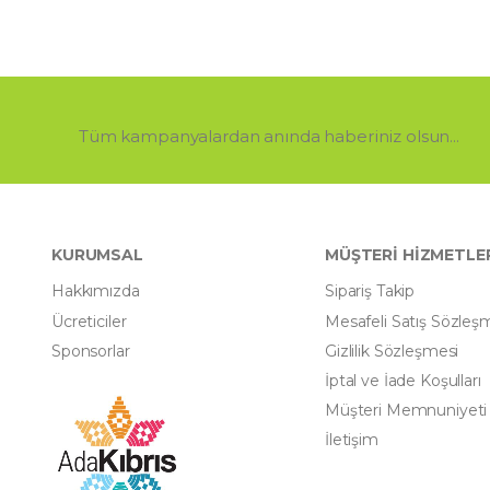
Tüm kampanyalardan anında haberiniz olsun...
KURUMSAL
MÜŞTERİ HİZMETLE
Hakkımızda
Sipariş Takip
Ücreticiler
Mesafeli Satış Sözleş
Sponsorlar
Gizlilik Sözleşmesi
İptal ve İade Koşulları
Müşteri Memnuniyeti
İletişim