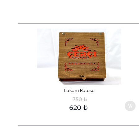
Lokum Kutusu
750
₺
620
₺