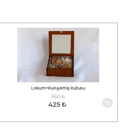
Lokum+Kuruyemiş Kutusu
550
₺
425
₺