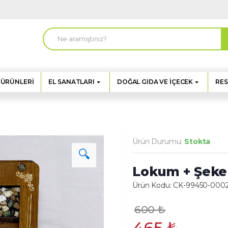
A
r
a
m
a
:
 ÜRÜNLERI
EL SANATLARI
DOĞAL GIDA VE İÇECEK
RES
u
Ürün Durumu:
Stokta
🔍
Lokum + Şeke
Ürün Kodu: CK-99450-000
600
₺
465
₺