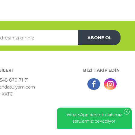
ABONE OL
GİLERİ
BİZİ TAKİP EDİN
548 870 71 71
andabulyam.com
 / KKTC
X
WhatsApp destek ekibimiz
sorularınızı cevaplıyor.