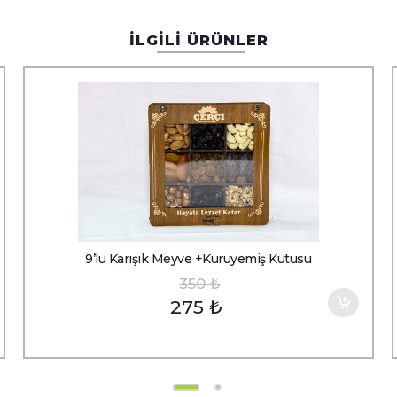
İLGİLİ ÜRÜNLER
9’lu Karışık Meyve +Kuruyemiş Kutusu
350
₺
275
₺