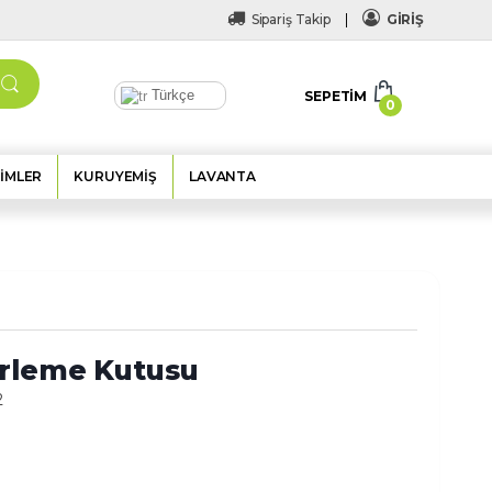
Sipariş Takip
GİRİŞ
Türkçe
SEPETIM
0
IMLER
KURUYEMIŞ
LAVANTA
rleme Kutusu
2