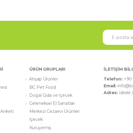
Rİ
ÜRÜN GRUPLARI
İLETİŞİM BİL
Ahşap Ürünler
Telefon:
+90 
Email:
info@b
mesi
BC Pet Food
Adres:
İskele
Doğal Gıda ve İçecek
Geleneksel El Sanatları
 Anketi
Merkezi Cezaevi Ürünleri
İçecek
Kuruyemiş