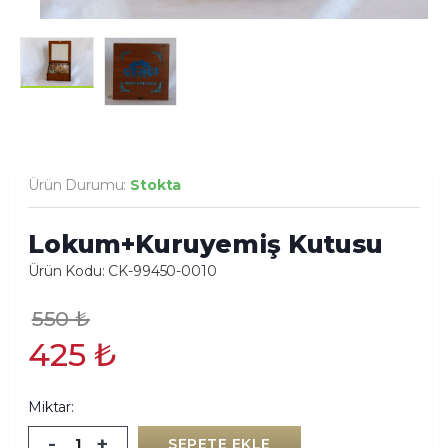
Ürün Durumu:
Stokta
Lokum+Kuruyemiş Kutusu
Ürün Kodu: CK-99450-0010
550
₺
425
₺
Miktar:
-
+
SEPETE EKLE