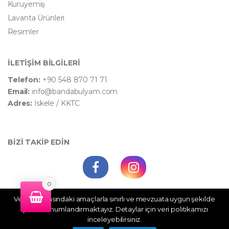
Kuruyemiş
Lavanta Ürünleri
Resimler
İLETİŞİM BİLGİLERİ
Telefon:
+90 548 870 71 71
Email:
info@bandabulyam.com
Adres:
İskele / KKTC
BİZİ TAKİP EDİN
0
Veri politikasındaki amaçlarla sınırlı ve mevzuata uygun şekilde
WhatsApp Destek
çerez konumlandırmaktayız. Detaylar için veri politikamızı
inceleyebilirsiniz.
©
Bandabulyam
- All Rights Reserved