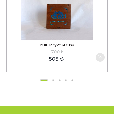
Kuru Meyve Kutusu
700
₺
505
₺